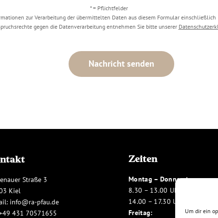
* = Pflichtfelder
rmationen zur Verarbeitung der übermittelten Daten aus diesem Formular einschließlich 
pruchsrechte gegen die Datenverarbeitung entnehmen Sie bitte unserer
Datenschutzerk
Zeiten
ntakt
Montag – Donnerstag:
enauer Straße 3
8.30 – 13.00 Uhr
03 Kiel
14.00 – 17.30 Uhr
ail:
info@ra-pfau.de
Um dir ein o
Freitag:
+49 431 70571655