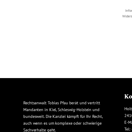
Info
Widers
Ko
Rechtsanwalt Tobias Pfau berät und vertritt
Holt
Mandanten in Kiel, Schleswig-Holstein und
241
bundesweit. Die Kanzlei kämpft für Ihr Recht,
E-M
auch wenn es um komplexe oder schwierige
Tel:
Sachverhalte geht.