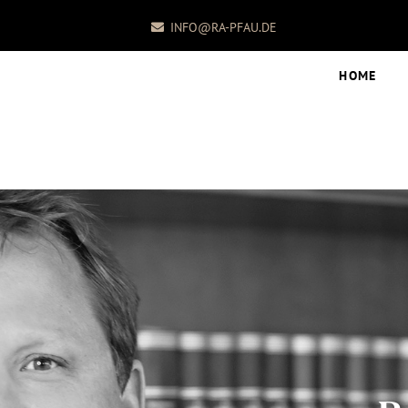
INFO@RA-PFAU.DE
HOME