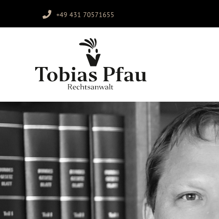
+49 431 70571655